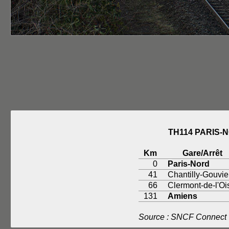
TH114 PARIS-
Km
Gare/Arrêt
0
Paris-Nord
41
Chantilly-Gouvi
66
Clermont-de-l'Oi
131
Amiens
Source : SNCF Connect