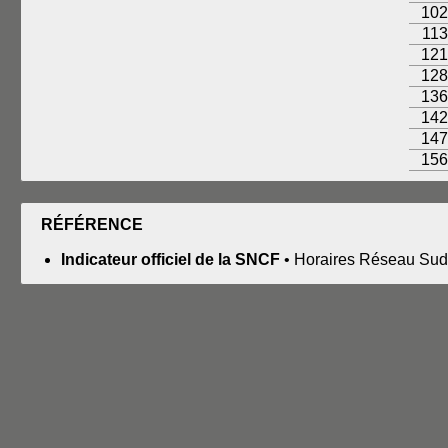
102
113
121
128
136
142
147
156
RÉFÉRENCE
Indicateur officiel de la SNCF
• Horaires Réseau Sud-