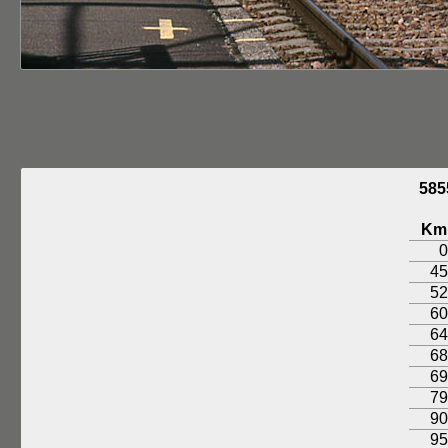
585
Km
0
45
52
60
64
68
69
79
90
95