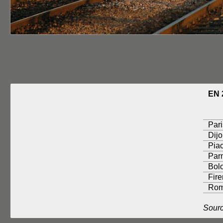
EN 
Pari
Dijo
Pia
Par
Bol
Fir
Rom
Sour