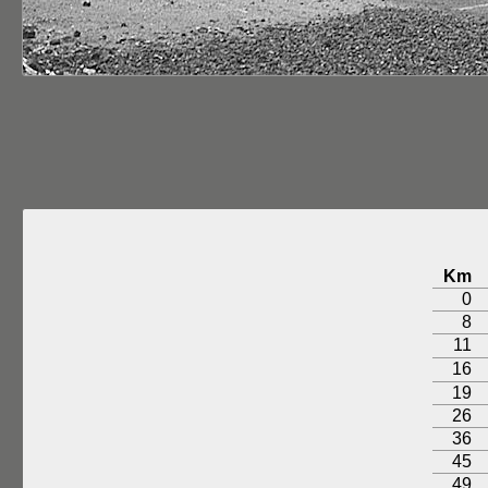
Km
0
8
11
16
19
26
36
45
49