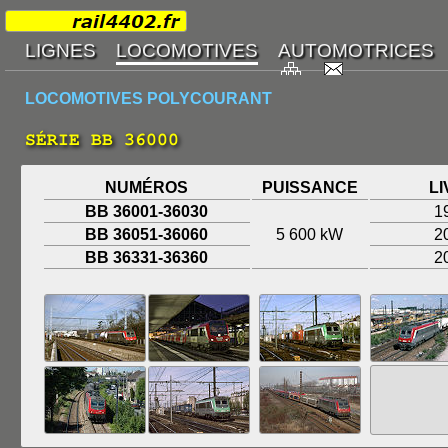
LOCOMOTIVES POLYCOURANT
SÉRIE BB 36000
NUMÉROS
PUISSANCE
L
BB 36001-36030
1
BB 36051-36060
5 600 kW
2
BB 36331-36360
2