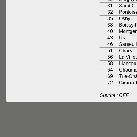
31
Saint-Ou
32
Pontois
35
Osny
38
Boissy-l'
40
Montger
43
Us
46
Santeui
51
Chars
56
La Villet
58
Liancour
64
Chaumon
69
Trie-Ch
72
Gisors
Source : CFF