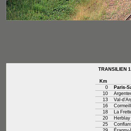
TRANSILIEN 
Km
0
Paris-S
10
Argenteu
13
Val-d'Ar
16
Cormeill
18
La Fret
20
Herblay
25
Conflan
29
Éragny-