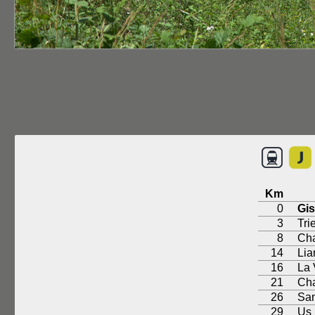
Km
0
Gis
3
Tri
8
Ch
14
Lia
16
La 
21
Ch
26
San
29
Us