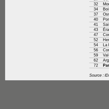
32
Mon
34
Boi
37
Os
40
Pon
41
Sai
43
Éra
47
Con
52
Her
54
La 
56
Cor
59
Val
62
Arg
72
Par
Source : I