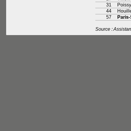
31
Poiss
44
Houill
57
Paris-
Source : Assist