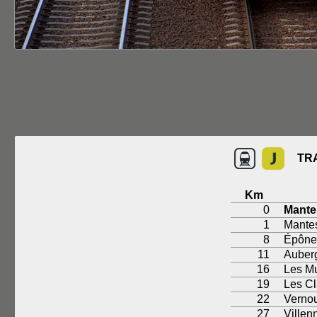
TR
Km
0
Mantes
1
Mantes
8
Épône
11
Auberg
16
Les M
19
Les Cl
22
Vernou
27
Villen