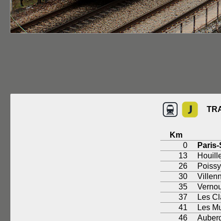
TRA
Km
0
Paris-
13
Houill
26
Poissy
30
Villen
35
Vernou
37
Les Cl
41
Les M
46
Auberg