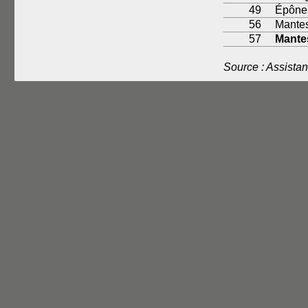
49
Épône
56
Mantes
57
Mantes
Source : Assista