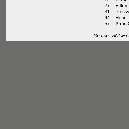
27
Villen
31
Poiss
44
Houill
57
Paris-
Source : SNCF 