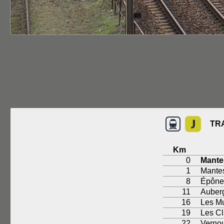
TR
Km
0
Mantes
1
Mantes
8
Épône
11
Auberg
16
Les M
19
Les Cl
22
Vernou