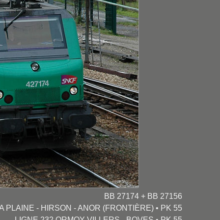
BB 27174 + BB 27156
A PLAINE - HIRSON - ANOR (FRONTIÈRE) • PK 55
LIGNE 232 ORMOY-VILLERS - BOVES • PK 55