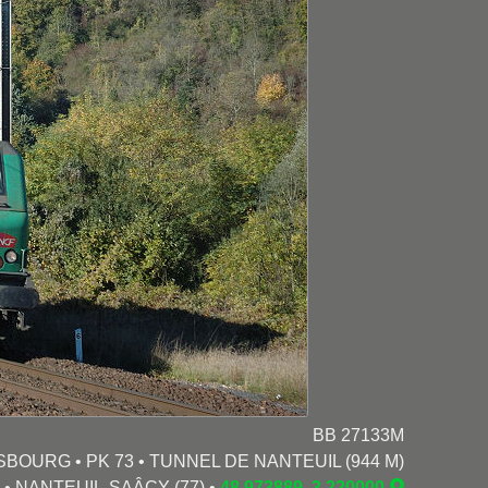
BB 27133M
SBOURG • PK 73 • TUNNEL DE NANTEUIL (944 M)
2 • NANTEUIL-SAÂCY (77) •
48.973889, 3.220000