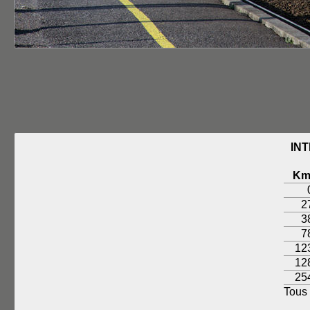
INT
K
2
3
7
12
12
25
Tous 