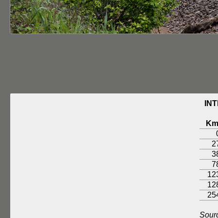
INT
K
2
3
7
12
12
25
Sour