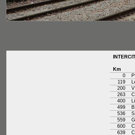
INTERCI
Km
0
P
119
L
200
V
263
C
400
L
499
B
536
S
559
G
600
C
639
C