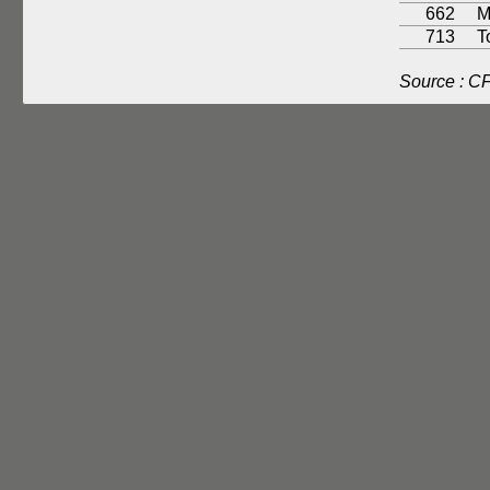
662
M
713
T
Source : C