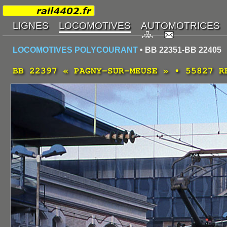
LOCOMOTIVES POLYCOURANT
• BB 22351-BB 22405
BB 22397 « PAGNY-SUR-MEUSE » • 55827 R