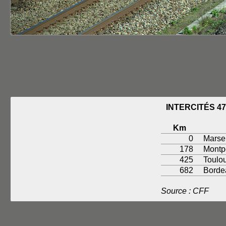
INTERCITÉS 4
Km
0
Marsei
178
Montpe
425
Toulo
682
Borde
Source : CFF