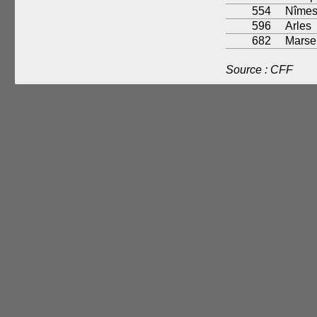
554
Nîme
596
Arles
682
Marsei
Source : CFF