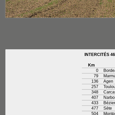
INTERCITÉS 4
Km
0
Borde
79
Marm
136
Agen
257
Toulo
348
Carca
407
Narbo
433
Bézie
477
Sète
504
Montpe