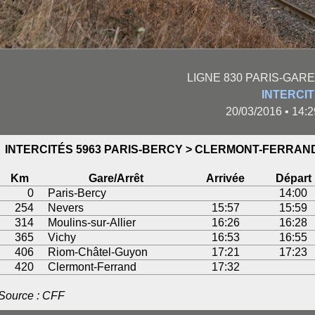
LIGNE 830 PARIS-GARE
INTERCI
20/03/2016 • 14
INTERCITÉS 5963 PARIS-BERCY > CLERMONT-FERRAN
Km
Gare/Arrêt
Arrivée
Départ
0
Paris-Bercy
14:00
254
Nevers
15:57
15:59
314
Moulins-sur-Allier
16:26
16:28
365
Vichy
16:53
16:55
406
Riom-Châtel-Guyon
17:21
17:23
420
Clermont-Ferrand
17:32
Source : CFF