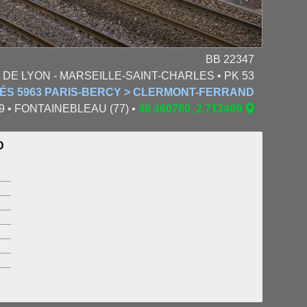
BB 22347
 DE LYON - MARSEILLE-SAINT-CHARLES • PK 53
TÉS 5963 PARIS-BERCY > CLERMONT-FERRAND
:29 • FONTAINEBLEAU (77) •
48.460780, 2.713409
D