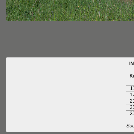
I
K
1
1
2
2
2
Sou