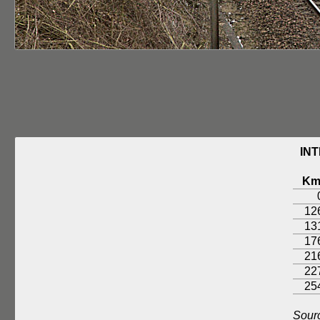
INT
K
12
13
17
21
22
25
Sour