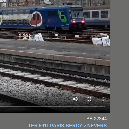
BB 22344
TER 5911 PARIS-BERCY > NEVERS