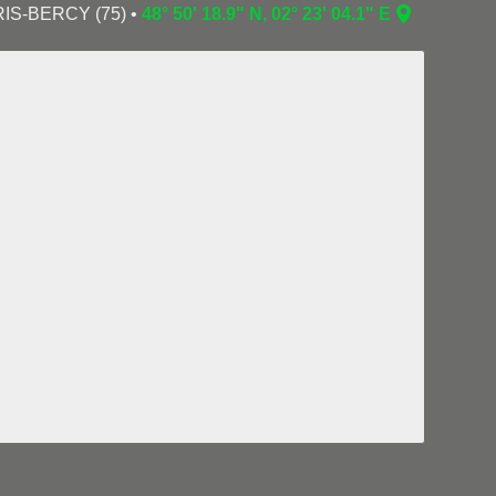
ARIS-BERCY (75) •
48° 50' 18.9" N, 02° 23' 04.1" E