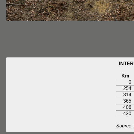
INTER
Km
0
254
314
365
406
420
Source 