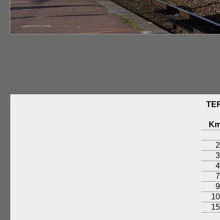
TER
K
2
3
4
7
9
10
15