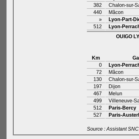
382
Chalon-sur-
440
Mâcon
»
Lyon-Part-Di
512
Lyon-Perrac
OUIGO L
Km
Ga
0
Lyon-Perrac
72
Mâcon
130
Chalon-sur-
197
Dijon
467
Melun
499
Villeneuve-S
512
Paris-Bercy
527
Paris-Austerl
Source : Assistant SN