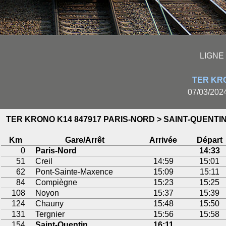
LIGNE 
TER KRO
07/03/202
TER KRONO K14 847917 PARIS-NORD > SAINT-QUENTI
Km
Gare/Arrêt
Arrivée
Départ
0
Paris-Nord
14:33
51
Creil
14:59
15:01
62
Pont-Sainte-Maxence
15:09
15:11
84
Compiègne
15:23
15:25
108
Noyon
15:37
15:39
124
Chauny
15:48
15:50
131
Tergnier
15:56
15:58
154
Saint-Quentin
16:11