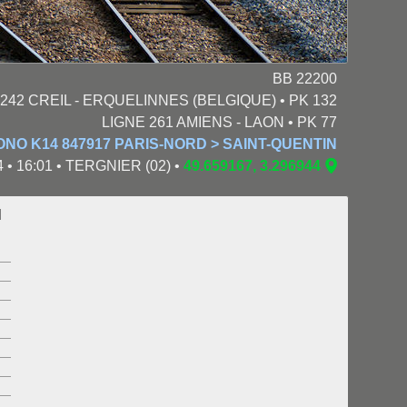
BB 22200
242 CREIL - ERQUELINNES (BELGIQUE) • PK 132
LIGNE 261 AMIENS - LAON • PK 77
NO K14 847917 PARIS-NORD > SAINT-QUENTIN
4 • 16:01 • TERGNIER (02) •
49.659167, 3.296944
N