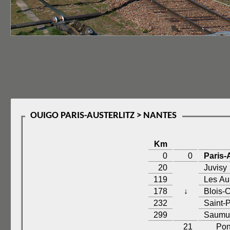
OUIGO PARIS-AUSTERLITZ > NANTES
Km
0
0
Paris-A
20
Juvisy
119
Les Au
178
↓
Blois-
232
Saint-
299
Saumu
21
Pon