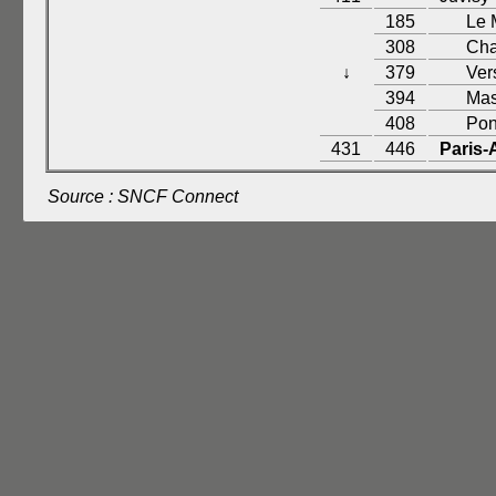
185
Le 
308
Cha
↓
379
Ver
394
Mas
408
Pon
431
446
Paris-A
Source : SNCF Connect