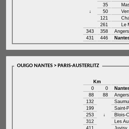
35
Mas
↓
50
Ver
121
Cha
261
Le 
343
358
Angers
431
446
Nante
OUIGO NANTES > PARIS-AUSTERLITZ
Km
0
0
Nante
88
88
Angers
132
Saumu
199
Saint-
253
↓
Blois-
312
Les Au
411
Juvisy