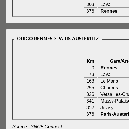
303
Laval
376
Rennes
OUIGO RENNES > PARIS-AUSTERLITZ
Km
Gare/Arr
0
Rennes
73
Laval
163
Le Mans
255
Chartres
326
Versailles-Ch
341
Massy-Palais
352
Juvisy
376
Paris-Austerl
Source : SNCF Connect