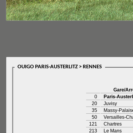
OUIGO PARIS-AUSTERLITZ > RENNES
Gare/Arr
0
Paris-Austerl
20
Juvisy
35
Massy-Palais
50
Versailles-Ch
121
Chartres
213
Le Mans