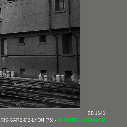
BB 1640
PARIS-GARE-DE-LYON (75) •
48.844167, 2.374444