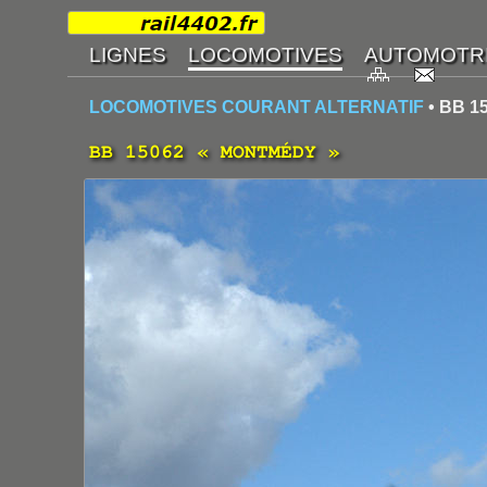
LOCOMOTIVES COURANT ALTERNATIF
• BB 1
BB 15062 « MONTMÉDY »