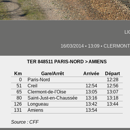
LI
16/03/2014 • 13:09 • CLERMONT
TER 848511 PARIS-NORD > AMIENS
Km
Gare/Arrêt
Arrivée
Départ
0
Paris-Nord
12:28
51
Creil
12:54
12:56
65
Clermont-de-l'Oise
13:05
13:07
80
Saint-Just-en-Chaussée
13:16
13:18
126
Longueau
13:42
13:44
131
Amiens
13:54
Source : CFF