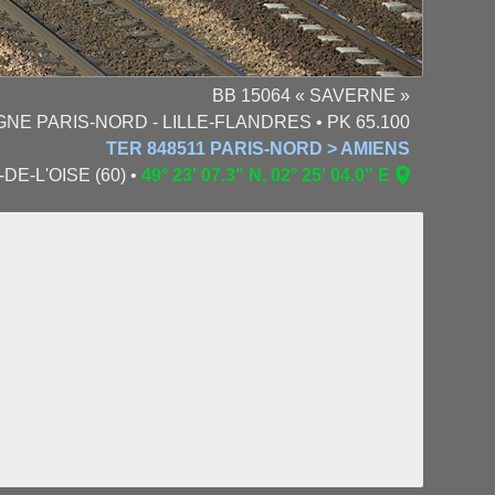
BB 15064 « SAVERNE »
GNE PARIS-NORD - LILLE-FLANDRES • PK 65.100
TER 848511 PARIS-NORD > AMIENS
-DE-L'OISE (60) •
49° 23' 07.3" N, 02° 25' 04.0" E