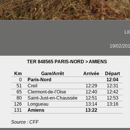
LI
19/02/201
TER 848565 PARIS-NORD > AMIENS
Km
Gare/Arrêt
Arrivée
Départ
0
Paris-Nord
12:04
51
Creil
12:29
12:31
65
Clermont-de-l'Oise
12:40
12:42
80
Saint-Just-en-Chaussée
12:51
12:53
126
Longueau
13:14
13:16
131
Amiens
13:22
Source : CFF