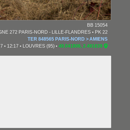
BB 15054
GNE 272 PARIS-NORD - LILLE-FLANDRES • PK 22
TER 848565 PARIS-NORD > AMIENS
7 • 12:17 • LOUVRES (95) •
49.041806, 2.491639