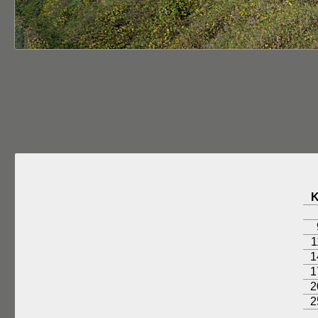
1
1
1
2
2