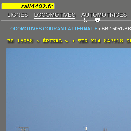
LOCOMOTIVES COURANT ALTERNATIF
• BB 15051-BB
BB 15058 « ÉPINAL » • TER K14 847918 S