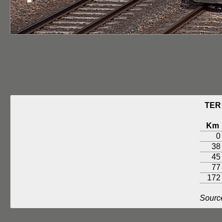
TER
Km
0
38
45
77
172
Sourc