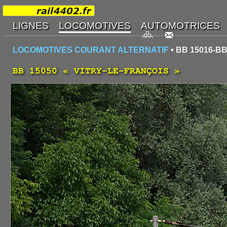
LOCOMOTIVES COURANT ALTERNATIF
• BB 15016-BB
BB 15050 « VITRY-LE-FRANÇOIS »