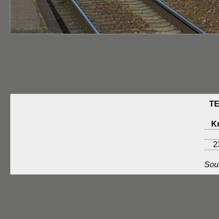
TE
K
2
Sou