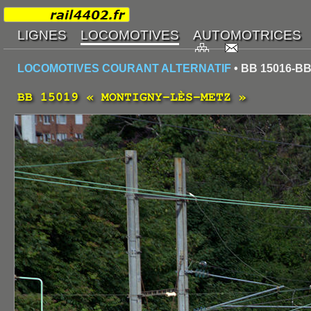
LOCOMOTIVES COURANT ALTERNATIF
• BB 15016-BB
BB 15019 « MONTIGNY-LÈS-METZ »