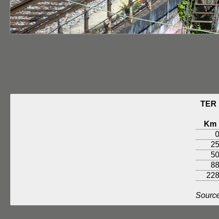
TER 
Km
2
5
8
22
Source