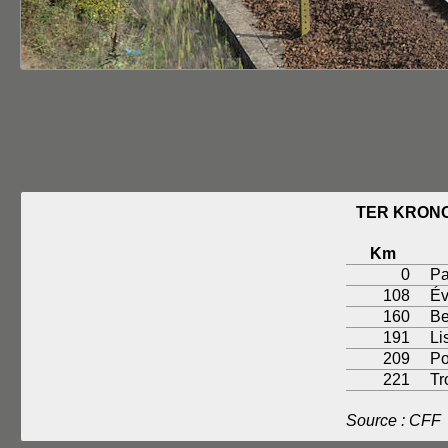
TER KRONO
Km
0
Pa
108
Év
160
Be
191
Li
209
Po
221
Tr
Source : CFF