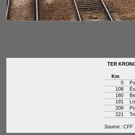
TER KRONO
Km
0
Pa
108
Év
160
Be
191
Li
209
Po
221
Tr
Source : CFF