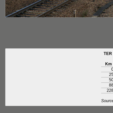
TER
Km
2
5
8
22
Source