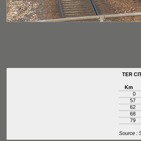
TER CI
Km
0
57
62
68
79
Source :