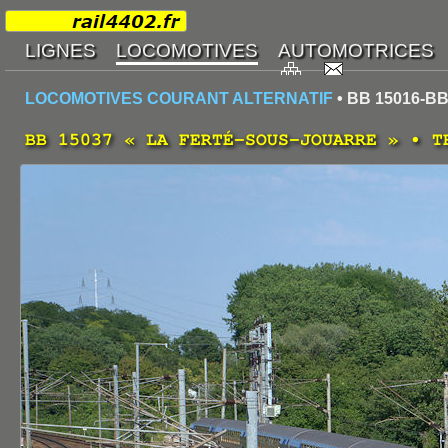
LOCOMOTIVES COURANT ALTERNATIF
• BB 15016-BB
BB 15037 « LA FERTÉ-SOUS-JOUARRE » • T