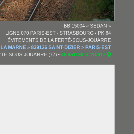
BB 15004 « SEDAN »
LIGNE 070 PARIS-EST - STRASBOURG • PK 64
ÉVITEMENTS DE LA FERTÉ-SOUS-JOUARRE
LA MARNE » 839126 SAINT-DIZIER > PARIS-EST
FERTÉ-SOUS-JOUARRE (77) •
48.951139, 3.110417