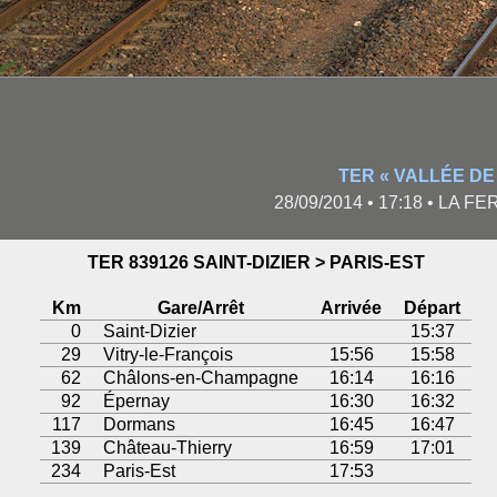
TER « VALLÉE DE 
28/09/2014 • 17:18 • LA 
TER 839126 SAINT-DIZIER > PARIS-EST
Km
Gare/Arrêt
Arrivée
Départ
0
Saint-Dizier
15:37
29
Vitry-le-François
15:56
15:58
62
Châlons-en-Champagne
16:14
16:16
92
Épernay
16:30
16:32
117
Dormans
16:45
16:47
139
Château-Thierry
16:59
17:01
234
Paris-Est
17:53