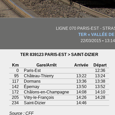
LIGNE 070 PARIS-EST - STRA
TER « VALLÉE DE 
22/03/2015 • 13:
TER 839123 PARIS-EST > SAINT-DIZIER
Km
Gare/Arrêt
Arrivée
Départ
0
Paris-Est
12:36
95
Château-Thierry
13:22
13:24
117
Dormans
13:36
13:38
142
Épernay
13:50
13:52
172
Châlons-en-Champagne
14:08
14:10
205
Vitry-le-François
14:26
14:28
234
Saint-Dizier
14:46
Source : CFF