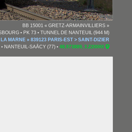
BB 15001 « GRETZ-ARMAINVILLIERS »
SBOURG • PK 73 • TUNNEL DE NANTEUIL (944 M)
LA MARNE » 839123 PARIS-EST > SAINT-DIZIER
14 • NANTEUIL-SAÂCY (77) •
48.973889, 3.220000