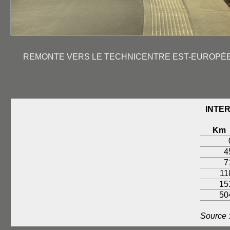
REMONTE VERS LE TECHNICENTRE EST-EUROPÉEN
INTER
Km
4
7
11
15
50
Source 