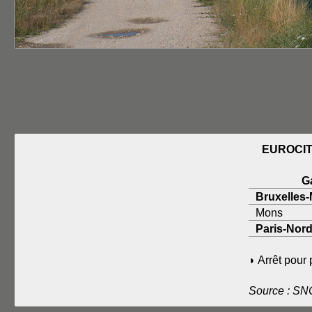
EUROCIT
G
Bruxelles-
Mons
Paris-Nor
◗ Arrêt pour
Source : S