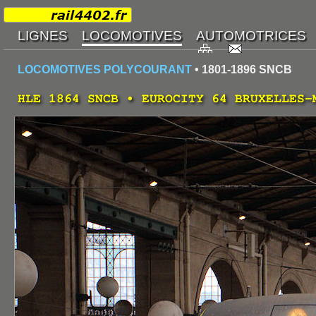
LOCOMOTIVES POLYCOURANT
• 1801-1896 SNCB
HLE 1864 SNCB • EUROCITY 64 BRUXELLES-