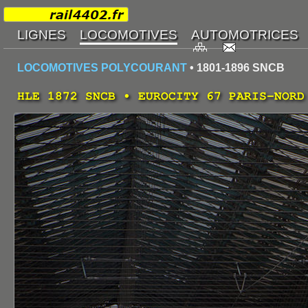
LOCOMOTIVES POLYCOURANT
• 1801-1896 SNCB
HLE 1872 SNCB • EUROCITY 67 PARIS-NORD