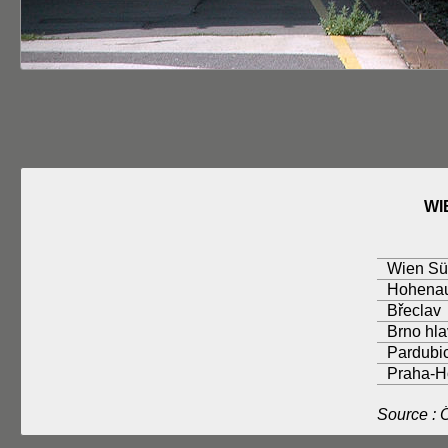
WI
Wien Sü
Hohenau
Břeclav
Brno hla
Pardubic
Praha-H
Source :