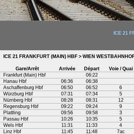
ICE 21 
ICE 21 FRANKFURT (MAIN) HBF > WIEN WESTBAHNHO
Gare/Arrêt
Arrivée
Départ
Voie / Quai
Frankfurt (Main) Hbf
06:22
Hanau Hbf
06:36
06:38
Aschaffenburg Hbf
06:50
06:52
6
Würzburg Hbf
07:31
07:34
5
Nürnberg Hbf
08:28
08:31
12
Regensburg Hbf
09:22
09:24
9
Plattling
09:56
09:58
3
Passau Hbf
10:26
10:35
5
Wels Hbf
11:31
11:33
4
Linz Hbf
11:45
11:48
7ac