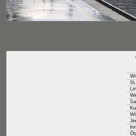
Wi
St
Li
We
Sa
Ku
Wö
Je
In
Ötz