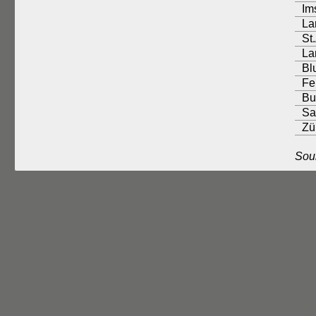
Ims
La
St
La
Bl
Fe
Bu
Sa
Zü
Sou